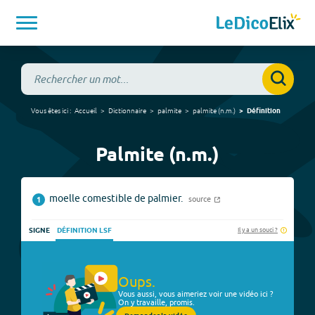
Vous êtes ici :
Accueil
Dictionnaire
palmite
palmite
(
n.m.
)
Définition
Palmite (n.m.)
moelle comestible de palmier.
source
1
Il y a un souci ?
SIGNE
DÉFINITION LSF
Oups.
Vous aussi, vous aimeriez voir une vidéo ici ?
On y travaille, promis.