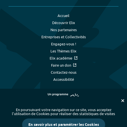
Accueil
Découvrir Elix
Nos partenaires
Entreprises et Collectivités
Engagez-vous !
Les Thèmes Elix
Elix académie
Faire un don
Contactez-nous
Accessibilité
En poursuivant votre navigation sur ce site, vous acceptez
l’utilisation de Cookies pour réaliser des statistiques de visites
Plan du site
-
Index alphabétique
-
En savoir plus et paramétrer les Cookies
Mentions légales et données personnelles
-
Paramétrer les cookies
-