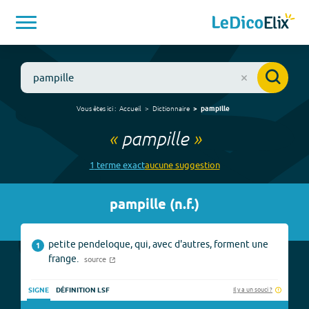
Vous êtes ici :
Accueil
Dictionnaire
pampille
«
pampille
»
1
terme
exact
aucune
suggestion
pampille
(
n.f.
)
petite pendeloque, qui, avec d'autres, forment une
1
frange.
source
Il y a un souci ?
SIGNE
DÉFINITION LSF