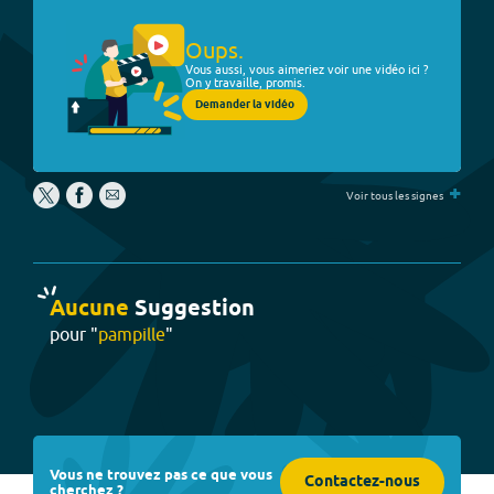
Oups.
Vous aussi, vous aimeriez voir une vidéo ici ?
On y travaille, promis.
Demander la vidéo
+
Voir tous les signes
Aucune
Suggestion
pour "
pampille
"
Vous ne trouvez pas ce que vous
Contactez-nous
cherchez ?