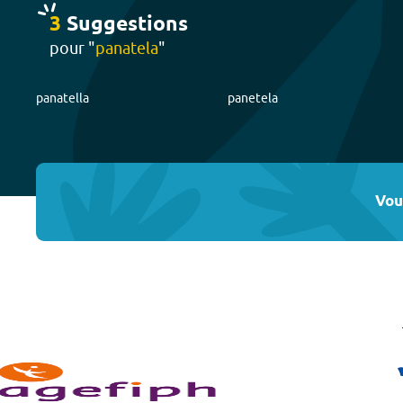
3
Suggestion
s
pour "
panatela
"
panatella
panetela
Vou