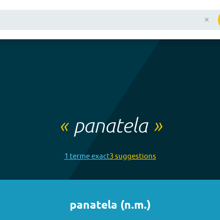
«
panatela
»
1
terme
exact
3
suggestion
s
panatela
(
n.m.
)