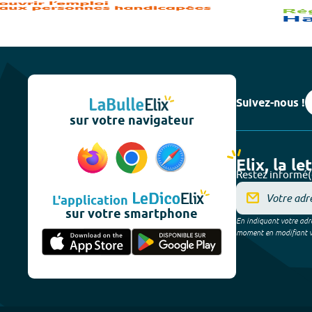
Suivez-nous !
sur votre navigateur
Elix, la le
Restez informé(
L'application
sur votre smartphone
En indiquant votre adre
moment en modifiant vos