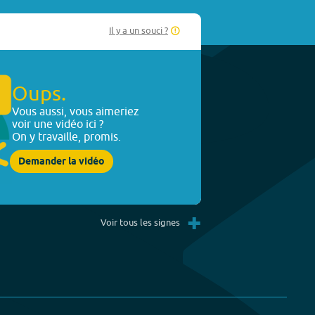
Il y a un souci ?
Oups.
Vous aussi, vous aimeriez
voir une vidéo ici ?
On y travaille, promis.
Demander la vidéo
+
Voir tous les signes