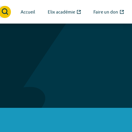
Accueil
Elix académie
Faire un don