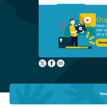
Ou
Vous a
voir u
On y t
Dema
Vou