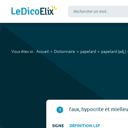
Vous êtes ici :
Accueil
Dictionnaire
papelard
papelard
(
adj.
)
faux, hypocrite et mielleu
1
SIGNE
DÉFINITION LSF