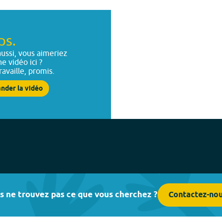
ps.
ussi, vous aimeriez
ne vidéo ici ?
ravaille, promis.
nder la vidéo
s ne trouvez pas ce que vous cherchez ?
Contactez-no