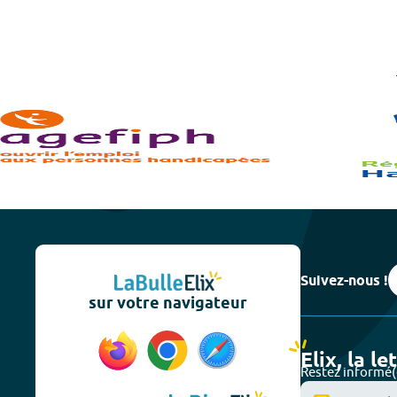
Suivez-nous !
sur votre navigateur
Elix, la le
Restez informé(