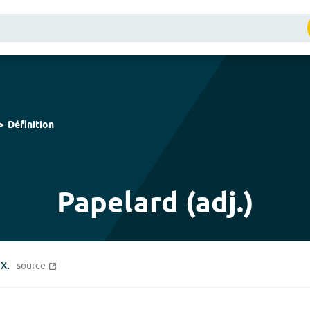
Définition
Papelard (adj.)
x.
source