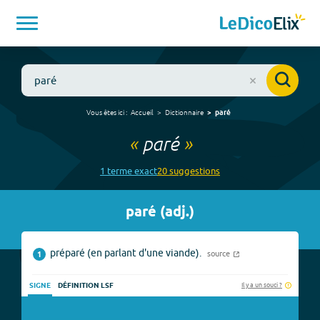
Vous êtes ici :
Accueil
Dictionnaire
paré
«
paré
»
1
terme
exact
20
suggestion
s
paré
(
adj.
)
préparé (en parlant d'une viande).
source
1
Il y a un souci ?
SIGNE
DÉFINITION LSF