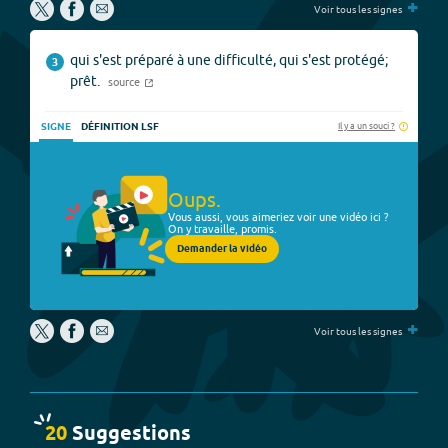
+
Voir tous les signes
qui s'est préparé à une difficulté, qui s'est protégé;
3
prêt.
source
Il y a un souci ?
SIGNE
DÉFINITION LSF
Oups.
Vous aussi, vous aimeriez voir une vidéo ici ?
On y travaille, promis.
Demander la vidéo
+
Voir tous les signes
20
Suggestion
s