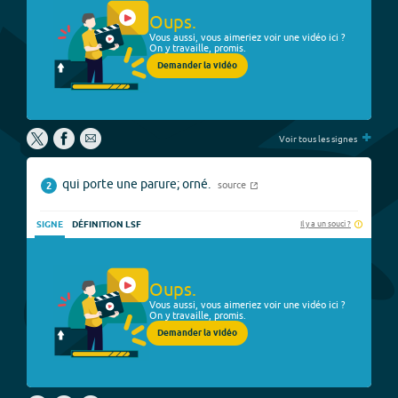
Oups.
Vous aussi, vous aimeriez voir une vidéo ici ?
On y travaille, promis.
Demander la vidéo
+
Voir tous les signes
qui porte une parure; orné.
source
2
Il y a un souci ?
SIGNE
DÉFINITION LSF
Oups.
Vous aussi, vous aimeriez voir une vidéo ici ?
On y travaille, promis.
Demander la vidéo