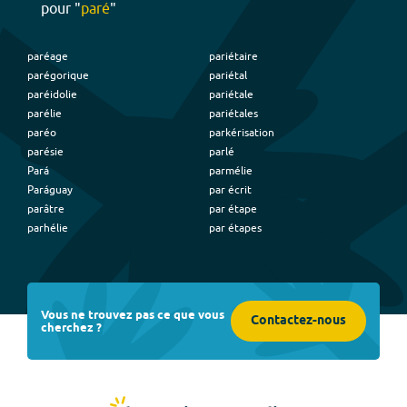
pour "
paré
"
paréage
pariétaire
parégorique
pariétal
paréidolie
pariétale
parélie
pariétales
paréo
parkérisation
parésie
parlé
Pará
parmélie
Paráguay
par écrit
parâtre
par étape
parhélie
par étapes
Vous ne trouvez pas ce que vous
Contactez-nous
cherchez ?