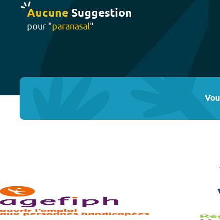
Aucune
Suggestion
pour "
paranasal
"
Vou