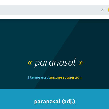
«
paranasal
»
1
terme
exact
aucune
suggestion
paranasal
(
adj.
)