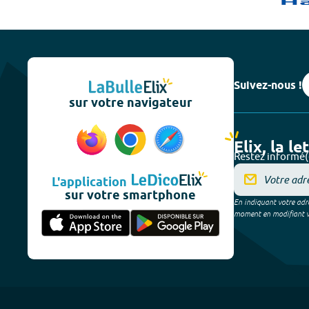
Suivez-nous !
sur votre navigateur
Elix, la le
Restez informé(
L'application
sur votre smartphone
En indiquant votre adre
moment en modifiant vos