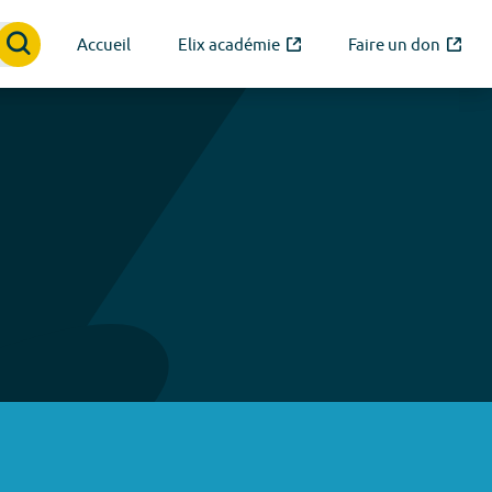
Accueil
Elix académie
Faire un don