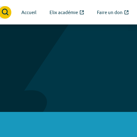
Accueil
Elix académie
Faire un don