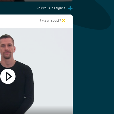
Settings
PIP
Enter
+
fullscreen
Voir tous les signes
Il y a un souci ?
Play