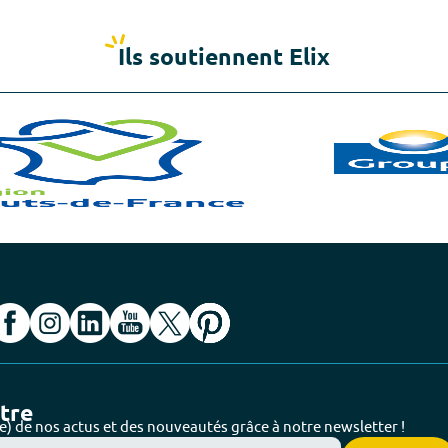
Ils soutiennent Elix
ttre
e) de nos actus et des nouveautés grâce à notre newsletter !