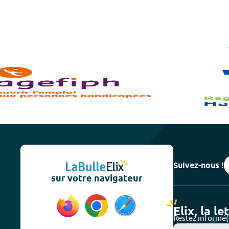
Suivez-nous !
sur votre navigateur
Elix, la le
Restez informé(