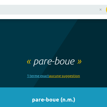
«
pare-boue
»
1
terme
exact
aucune
suggestion
pare-boue
(
n.m.
)