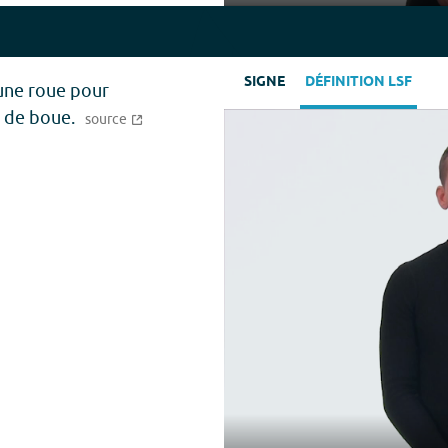
Play
SIGNE
DÉFINITION LSF
 une roue pour
 de boue.
source