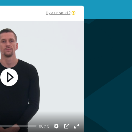
Il y a un souci ?
Play
00:13