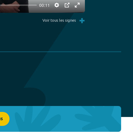
00:11
Settings
PIP
Enter
+
fullscreen
Voir tous les signes
us