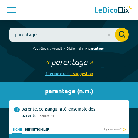
Vous êtes ici :
Accueil
Dictionnaire
parentage
«
parentage
»
1
terme
exact
1
suggestion
parentage
(
n.m.
)
parenté, consanguinité; ensemble des
1
parents.
source
Il y a un souci ?
SIGNE
DÉFINITION LSF