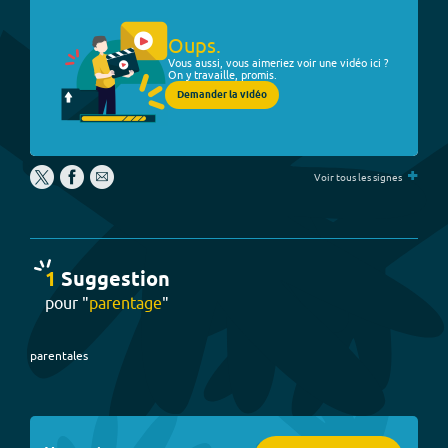
Oups.
Vous aussi, vous aimeriez voir une vidéo ici ?
On y travaille, promis.
Demander la vidéo
+
Voir tous les signes
1
Suggestion
pour "
parentage
"
parentales