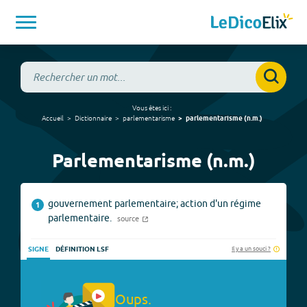
Vous êtes ici :
Accueil
Dictionnaire
parlementarisme
parlementarisme
(
n.m.
)
Parlementarisme (n.m.)
gouvernement parlementaire; action d'un régime
1
parlementaire.
source
Il y a un souci ?
SIGNE
DÉFINITION LSF
Oups.