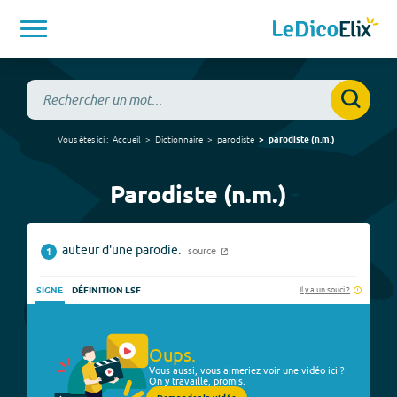
Vous êtes ici :
Accueil
Dictionnaire
parodiste
parodiste
(
n.m.
)
Parodiste (n.m.)
auteur d'une parodie.
source
1
Il y a un souci ?
SIGNE
DÉFINITION LSF
Oups.
Vous aussi, vous aimeriez voir une vidéo ici ?
On y travaille, promis.