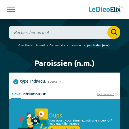
Vous êtes ici :
Accueil
Dictionnaire
paroissien
paroissien
(
n.m.
)
Paroissien (n.m.)
type, individu.
source
2
Il y a un souci ?
SIGNE
DÉFINITION LSF
Oups.
Vous aussi, vous aimeriez voir une vidéo ici ?
On y travaille, promis.