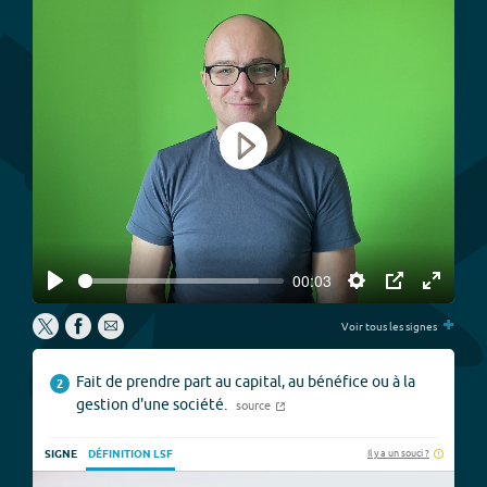
Play
00:03
Play
Settings
PIP
Enter
+
fullscree
Voir tous les signes
Fait de prendre part au capital, au bénéfice ou à la
2
gestion d'une société.
source
Il y a un souci ?
SIGNE
DÉFINITION LSF