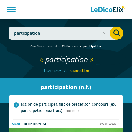
Vous êtes ici :
Accueil
Dictionnaire
participation
«
participation
»
1
terme
exact
1
suggestion
participation
(
n.f.
)
action de participer, fait de prêter son concours (ex.
1
participation aux frais).
source
Il y a un souci ?
SIGNE
DÉFINITION LSF