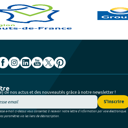
ttre
e) de nos actus et des nouveautés grâce à notre newsletter !
S'inscrire
sse e-mail ci-dessus vous consentez à recevoir notre lettre d’information par voie électronique.
 paramètres via les liens de désinscription.