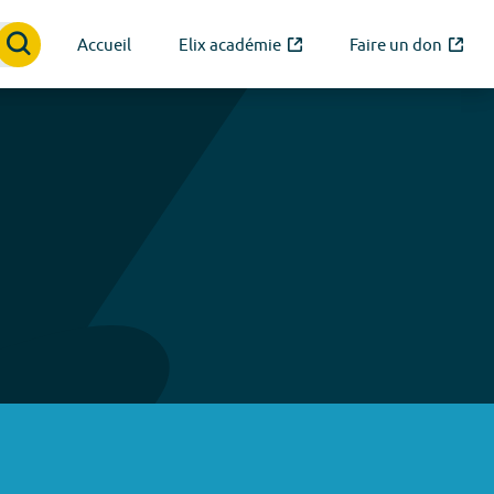
Accueil
Elix académie
Faire un don