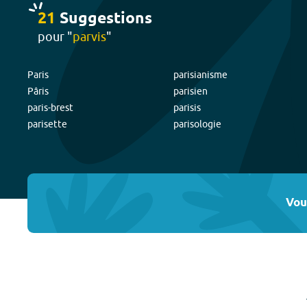
21
Suggestion
s
pour "
parvis
"
Paris
parisianisme
Pâris
parisien
paris-brest
parisis
parisette
parisologie
Vou