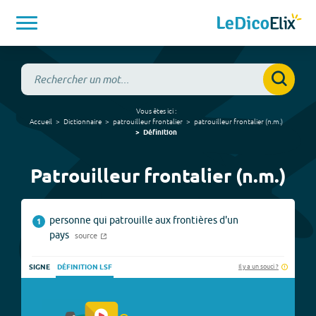
Vous êtes ici :
Accueil
Dictionnaire
patrouilleur frontalier
patrouilleur frontalier
(
n.m.
)
Définition
Patrouilleur frontalier (n.m.)
personne qui patrouille aux frontières d'un
1
pays
source
Il y a un souci ?
SIGNE
DÉFINITION LSF