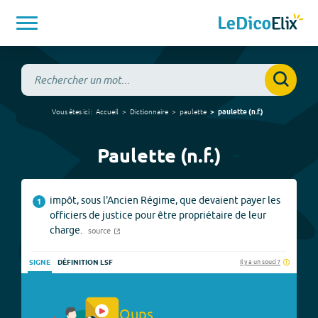
Vous êtes ici :
Accueil
Dictionnaire
paulette
paulette
(
n.f.
)
Paulette (n.f.)
impôt, sous l'Ancien Régime, que devaient payer les
1
officiers de justice pour être propriétaire de leur
charge.
source
Il y a un souci ?
SIGNE
DÉFINITION LSF
Oups.