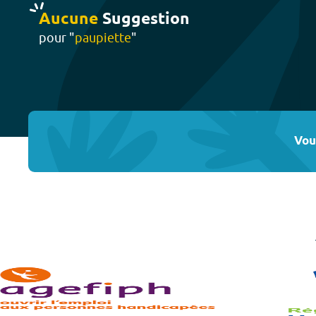
Aucune
Suggestion
pour "
paupiette
"
Vou