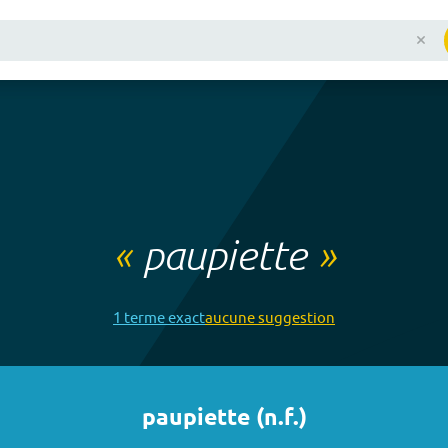
«
paupiette
»
1
terme
exact
aucune
suggestion
paupiette
(
n.f.
)