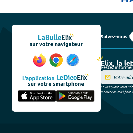
Suivez-nous !
sur votre navigateur
Elix, la le
Restez informé(
L'application
sur votre smartphone
En indiquant votre adre
moment en modifiant vos