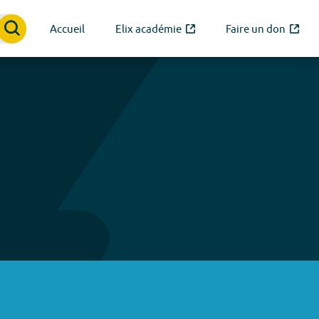
Accueil
Elix académie
Faire un don