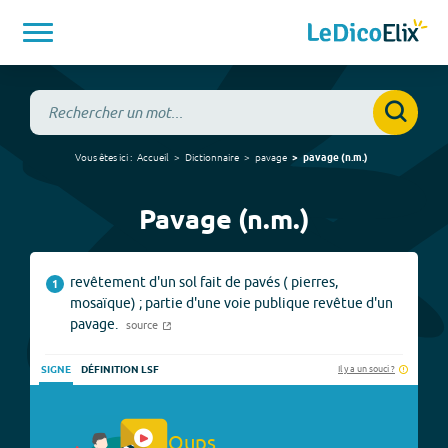
Vous êtes ici :
Accueil
Dictionnaire
pavage
pavage
(
n.m.
)
Pavage (n.m.)
revêtement d'un sol fait de pavés ( pierres,
1
mosaïque) ; partie d'une voie publique revêtue d'un
pavage.
source
Il y a un souci ?
SIGNE
DÉFINITION LSF
Oups.