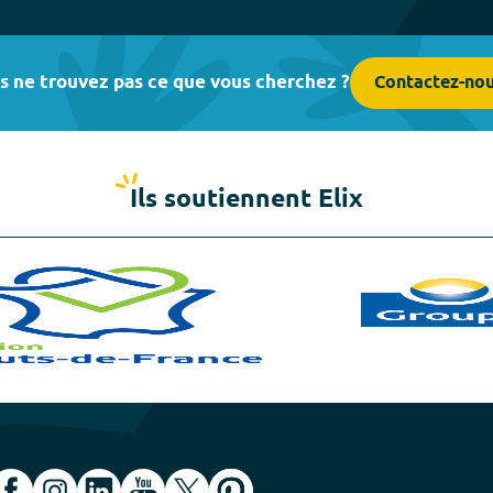
s ne trouvez pas ce que vous cherchez ?
Contactez-no
Ils soutiennent Elix