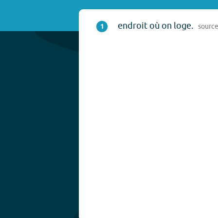
endroit où on loge.
1
sourc