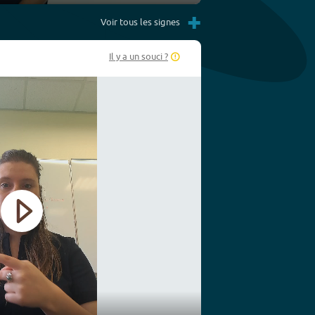
Settings
PIP
Enter
+
fullscreen
Voir tous les signes
Il y a un souci ?
Play