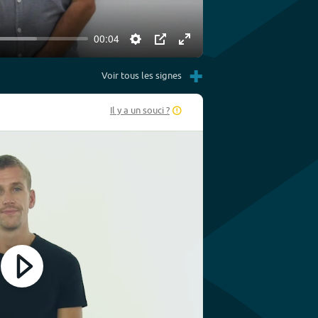
00:04
Settings
PIP
Enter
+
fullscreen
Voir tous les signes
Il y a un souci ?
Play