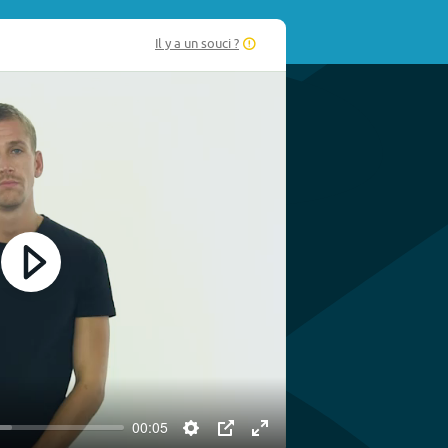
Il y a un souci ?
Play
00:05