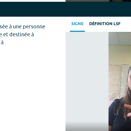
Play
SIGNE
DÉFINITION LSF
rsée à une personne
e et destinée à
 à