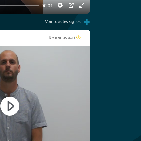
00:01
Settings
PIP
Enter
+
fullscreen
Voir tous les signes
Il y a un souci ?
Play