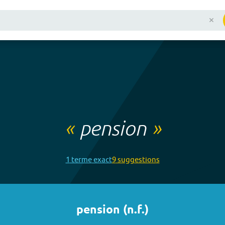
«
pension
»
1
terme
exact
9
suggestion
s
pension
(
n.f.
)