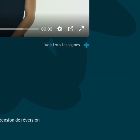
00:03
Settings
PIP
Enter
+
fullscreen
Voir tous les signes
pension de réversion