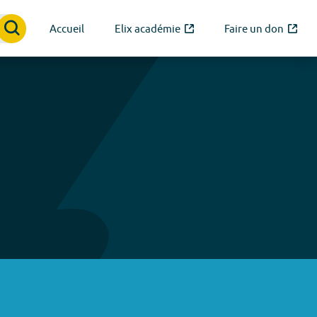
Accueil
Elix académie
Faire un don