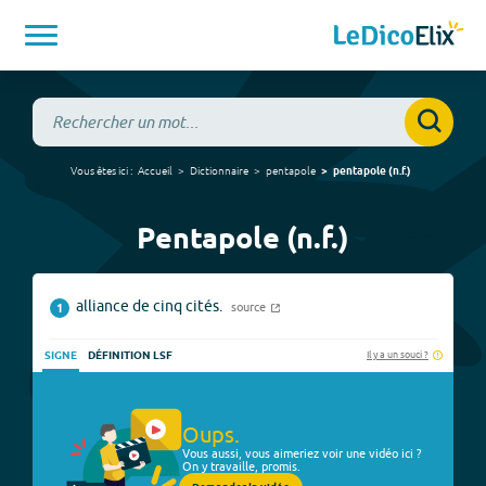
Vous êtes ici :
Accueil
Dictionnaire
pentapole
pentapole
(
n.f.
)
Pentapole (n.f.)
alliance de cinq cités.
source
1
Il y a un souci ?
SIGNE
DÉFINITION LSF
Oups.
Vous aussi, vous aimeriez voir une vidéo ici ?
On y travaille, promis.