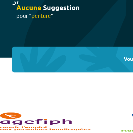
Aucune
Suggestion
pour "
penture
"
Vou