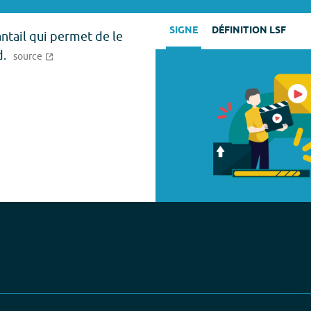
SIGNE
DÉFINITION LSF
antail qui permet de le
d.
source