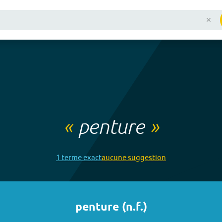
«
penture
»
1
terme
exact
aucune
suggestion
penture
(
n.f.
)