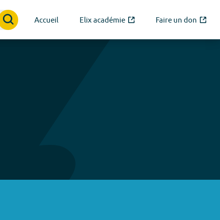
Accueil
Elix académie
Faire un don