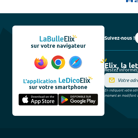
Suivez-nous !
sur votre navigateur
Elix, la le
Restez informé(
L'application
sur votre smartphone
En indiquant votre adre
moment en modifiant vos