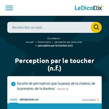
Vous êtes ici :
Accueil
Dictionnaire
perception par le toucher
perception par le toucher
(
n.f.
)
Perception par le toucher
(n.f.)
faculté de perception (par la peau) de la chaleur, de
1
la pression, de la douleur.
source
Il y a un souci ?
SIGNE
DÉFINITION LSF