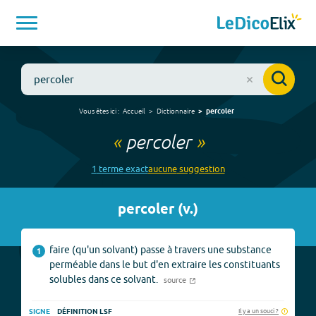
Vous êtes ici :
Accueil
Dictionnaire
percoler
«
percoler
»
1
terme
exact
aucune
suggestion
percoler
(
v.
)
faire (qu'un solvant) passe à travers une substance
1
perméable dans le but d'en extraire les constituants
solubles dans ce solvant.
source
Il y a un souci ?
SIGNE
DÉFINITION LSF