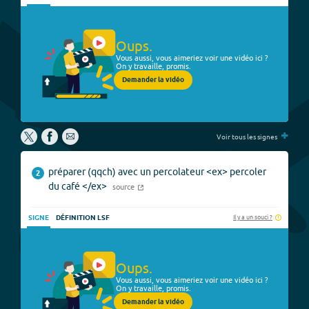
Oups.
Vous aussi, vous aimeriez voir une vidéo ici ?
On y travaille, promis.
Demander la vidéo
+
Voir tous les signes
préparer (qqch) avec un percolateur <ex> percoler
2
du café </ex>
source
Il y a un souci ?
SIGNE
DÉFINITION LSF
Oups.
Vous aussi, vous aimeriez voir une vidéo ici ?
On y travaille, promis.
Demander la vidéo