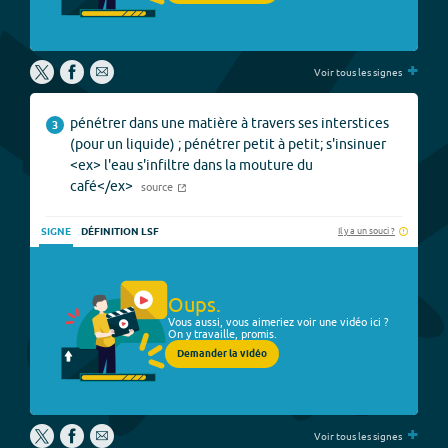
+
Voir tous les signes
pénétrer dans une matière à travers ses interstices
3
(pour un liquide) ; pénétrer petit à petit; s'insinuer
<ex> l'eau s'infiltre dans la mouture du
café</ex>
source
Il y a un souci ?
SIGNE
DÉFINITION LSF
Oups.
Vous aussi, vous aimeriez voir une vidéo ici ?
On y travaille, promis.
Demander la vidéo
+
Voir tous les signes