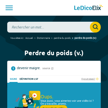
Vous êtes ici :
Accueil
Dictionnaire
perdre du poids
perdre du poids
(
v.
)
Perdre du poids (v.)
devenir maigre.
source
1
Il y a un souci ?
SIGNE
DÉFINITION LSF
Oups.
Vous aussi, vous aimeriez voir une vidéo ici ?
On y travaille, promis.