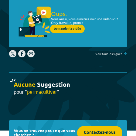
Oups.
Vous aussi, vous aimeriez voir une vidéo ici ?
On y travaille, promis.
Demander la vidéo
+
Voir tous les signes
Aucune
Suggestion
pour "
permacultiver
"
Vous ne trouvez pas ce que vous
Contactez-nous
cherchez ?