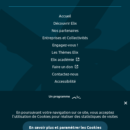
Accueil
Découvrir Elix
Nos partenaires
Entreprises et Collectivités
Engagez-vous !
Les Thèmes Elix
Elix académie
Faire un don
Contactez-nous
Accessibilité
En poursuivant votre navigation sur ce site, vous acceptez
l’utilisation de Cookies pour réaliser des statistiques de visites
Plan du site
-
Index alphabétique
-
En savoir plus et paramétrer les Cookies
Mentions légales et données personnelles
-
Paramétrer les cookies
-