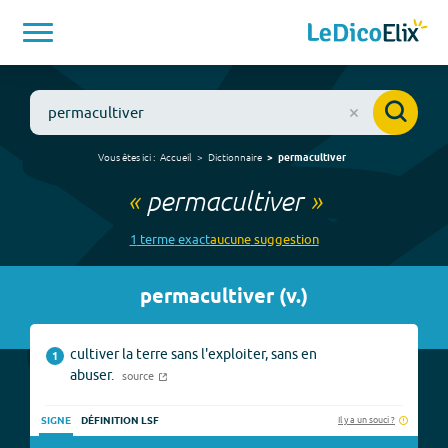
Vous êtes ici :
Accueil
Dictionnaire
permacultiver
«
permacultiver
»
1
terme
exact
aucune
suggestion
permacultiver
(
v.
)
cultiver la terre sans l'exploiter, sans en
1
abuser.
source
Il y a un souci ?
SIGNE
DÉFINITION LSF