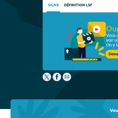
SIGNE
DÉFINITION LSF
Ou
Vous a
voir u
On y t
Dema
Vou