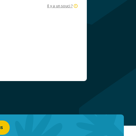
Il y a un souci ?
us