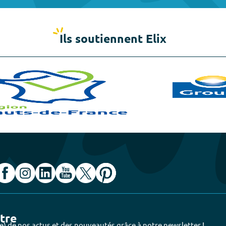
Ils soutiennent Elix
ttre
e) de nos actus et des nouveautés grâce à notre newsletter !