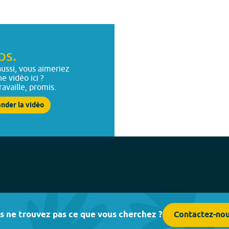
ps.
ussi, vous aimeriez
ne vidéo ici ?
ravaille, promis.
nder la vidéo
s ne trouvez pas ce que vous cherchez ?
Contactez-no