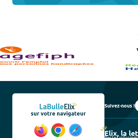
Suivez-nous !
sur votre navigateur
Elix, la le
Restez informé(