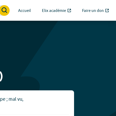
Accueil
Elix académie
Faire un don
)
e ; mal vu,