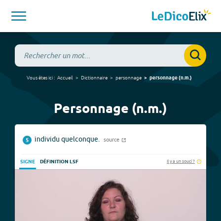
Vous êtes ici :
Accueil
Dictionnaire
personnage
personnage
(
n.m.
)
Personnage (n.m.)
individu quelconque.
source
5
Il y a un souci ?
SIGNE
DÉFINITION LSF