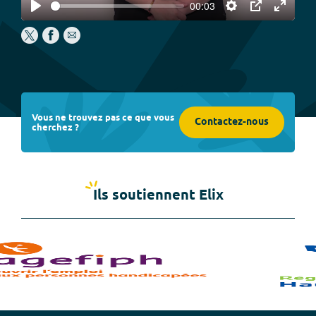
00:03
Play
Settings
PIP
Enter
fullscree
Vous ne trouvez pas ce que vous
Contactez-nous
cherchez ?
Ils soutiennent Elix