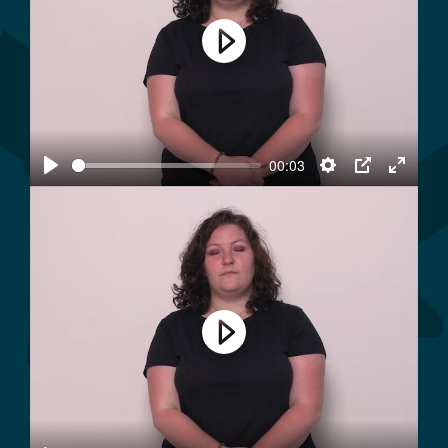
Play
00:03
Play
Settings
PIP
Enter
fullscree
Play