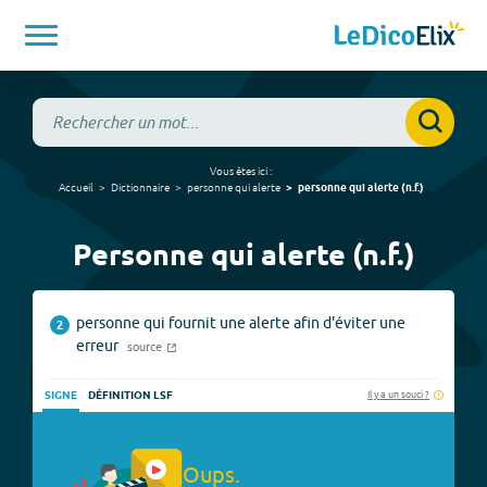
Vous êtes ici :
Accueil
Dictionnaire
personne qui alerte
personne qui alerte
(
n.f.
)
Personne qui alerte (n.f.)
personne qui fournit une alerte afin d'éviter une
2
erreur
source
Il y a un souci ?
SIGNE
DÉFINITION LSF
Oups.