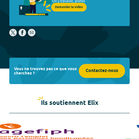
On y travaille, promis.
Demander la vidéo
Vous ne trouvez pas ce que vous
Contactez-nous
cherchez ?
Ils soutiennent Elix