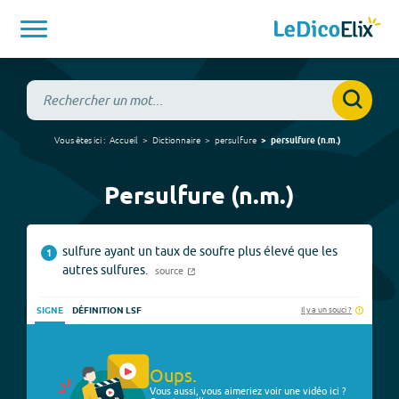
Vous êtes ici :
Accueil
Dictionnaire
persulfure
persulfure
(
n.m.
)
Persulfure (n.m.)
sulfure ayant un taux de soufre plus élevé que les
1
autres sulfures.
source
Il y a un souci ?
SIGNE
DÉFINITION LSF
Oups.
Vous aussi, vous aimeriez voir une vidéo ici ?