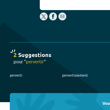
2
Suggestion
s
pour "
pervertir
"
perverti
pervertissement
Vou