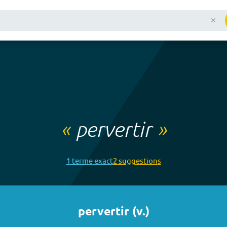
«
pervertir
»
1
terme
exact
2
suggestion
s
pervertir
(
v.
)