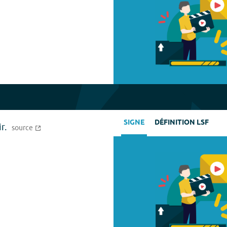
SIGNE
DÉFINITION LSF
r.
source