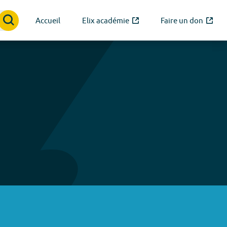
Accueil
Elix académie
Faire un don