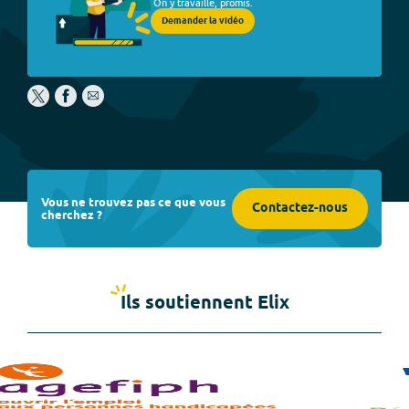
On y travaille, promis.
Demander la vidéo
Vous ne trouvez pas ce que vous
Contactez-nous
cherchez ?
Ils soutiennent Elix