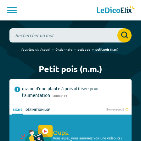
Vous êtes ici :
Accueil
Dictionnaire
petit pois
petit pois
(
n.m.
)
Petit pois (n.m.)
graine d'une plante à pois utilisée pour
1
l'alimentation
source
Il y a un souci ?
SIGNE
DÉFINITION LSF
Oups.
Vous aussi, vous aimeriez voir une vidéo ici ?