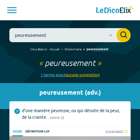
Vous êtes ici :
Accueil
Dictionnaire
peureusement
«
peureusement
»
1
terme
exact
aucune
suggestion
peureusement
(
adv.
)
d'une manière peureuse, ou qui dénote de la peur,
1
de la crainte.
source
Il y a un souci ?
SIGNE
DÉFINITION LSF