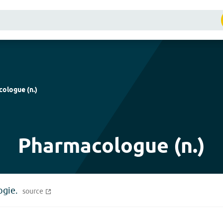
cologue
(
n.
)
Pharmacologue (n.)
ogie.
source