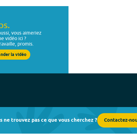
ps.
ussi, vous aimeriez
ne vidéo ici ?
ravaille, promis.
nder la vidéo
s ne trouvez pas ce que vous cherchez ?
Contactez-no