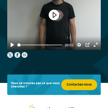
Play
00:02
Play
Settings
PIP
Enter
fullscree
Vous ne trouvez pas ce que vous
Contactez-nous
cherchez ?