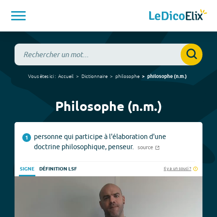
Vous êtes ici :
Accueil
Dictionnaire
philosophe
philosophe
(
n.m.
)
Philosophe (n.m.)
personne qui participe à l'élaboration d'une
1
doctrine philosophique, penseur.
source
Il y a un souci ?
SIGNE
DÉFINITION LSF