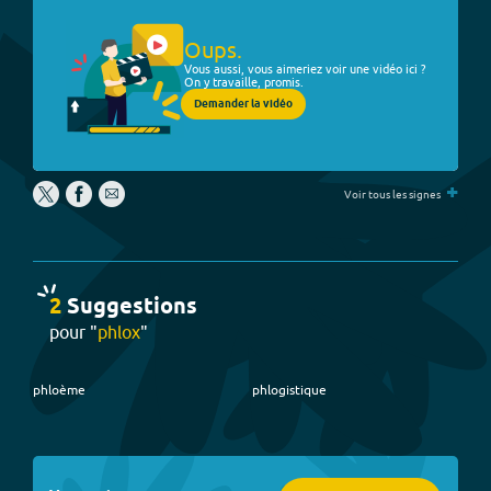
Oups.
Vous aussi, vous aimeriez voir une vidéo ici ?
On y travaille, promis.
Demander la vidéo
+
Voir tous les signes
2
Suggestion
s
pour "
phlox
"
phloème
phlogistique