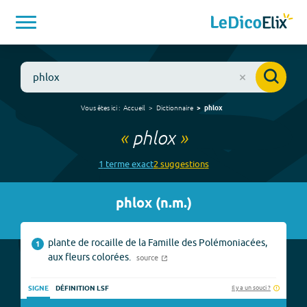
Vous êtes ici :
Accueil
Dictionnaire
phlox
«
phlox
»
1
terme
exact
2
suggestion
s
phlox
(
n.m.
)
plante de rocaille de la Famille des Polémoniacées,
1
aux fleurs colorées.
source
Il y a un souci ?
SIGNE
DÉFINITION LSF