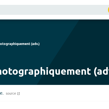
otographiquement
(
adv.
)
hotographiquement (adv
e.
source