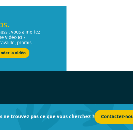
ps.
ussi, vous aimeriez
ne vidéo ici ?
ravaille, promis.
nder la vidéo
s ne trouvez pas ce que vous cherchez ?
Contactez-no