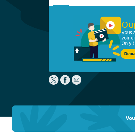
Ou
Vous a
voir u
On y t
Dema
Vou