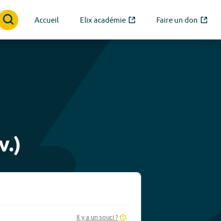
Accueil
Elix académie
Faire un don
.)
Il y a un souci ?