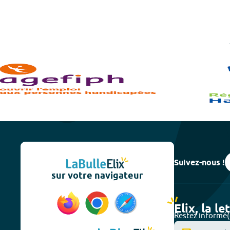
Suivez-nous !
sur votre navigateur
Elix, la le
Restez informé(