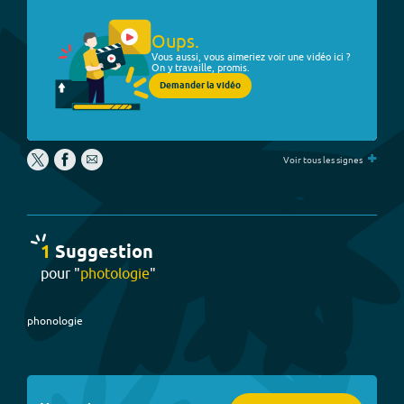
Oups.
Vous aussi, vous aimeriez voir une vidéo ici ?
On y travaille, promis.
Demander la vidéo
+
Voir tous les signes
1
Suggestion
pour "
photologie
"
phonologie