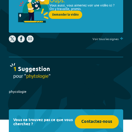
Oups.
Vous aussi, vous aimeriez voir une vidéo ici ?
On y travaille, promis.
Demander la vidéo
+
Voir tous les signes
1
Suggestion
pour "
phytologie
"
phycologie
Vous ne trouvez pas ce que vous
Contactez-nous
cherchez ?