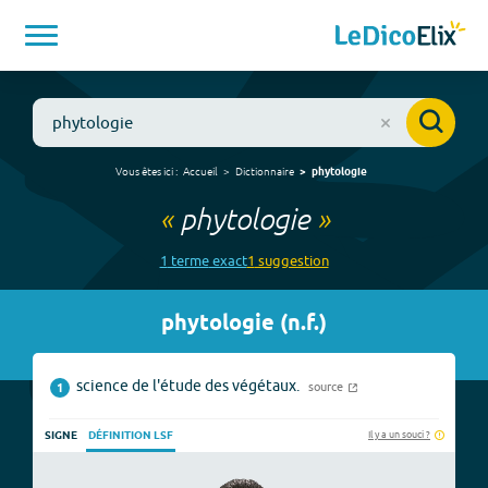
Vous êtes ici :
Accueil
Dictionnaire
phytologie
«
phytologie
»
1
terme
exact
1
suggestion
phytologie
(
n.f.
)
science de l'étude des végétaux.
source
1
Il y a un souci ?
SIGNE
DÉFINITION LSF