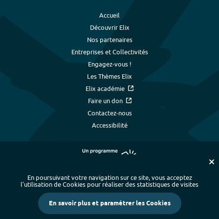
Accueil
Découvrir Elix
Nos partenaires
Entreprises et Collectivités
Engagez-vous !
Les Thèmes Elix
Elix académie
Faire un don
Contactez-nous
Accessibilité
En poursuivant votre navigation sur ce site, vous acceptez
l’utilisation de Cookies pour réaliser des statistiques de visites
Plan du site
-
Index alphabétique
-
En savoir plus et paramétrer les Cookies
Mentions légales et données personnelles
-
Paramétrer les cookies
-
Crédits