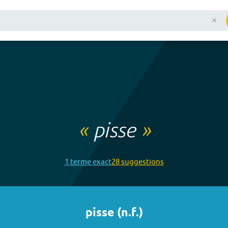
«
pisse
»
1
terme
exact
28
suggestion
s
pisse
(
n.f.
)