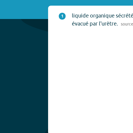
liquide organique sécrété 
1
évacué par l'urètre.
sourc