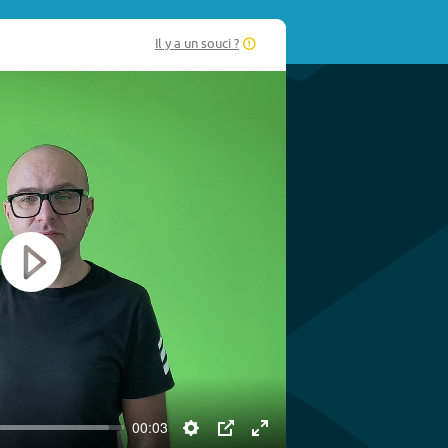
Il y a un souci ?
Play
00:03