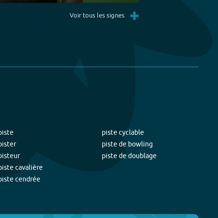
Settings
PIP
Enter
+
fullscreen
Voir tous les signes
piste
piste cyclable
pister
piste de bowling
pisteur
piste de doublage
piste cavalière
piste cendrée