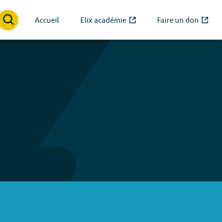
Accueil
Elix académie
Faire un don