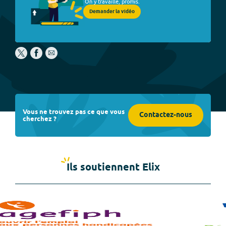
On y travaille, promis.
Demander la vidéo
Vous ne trouvez pas ce que vous
Contactez-nous
cherchez ?
Ils soutiennent Elix