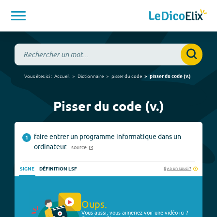
Vous êtes ici :
Accueil
Dictionnaire
pisser du code
pisser du code
(
v.
)
Pisser du code (v.)
faire entrer un programme informatique dans un
1
ordinateur.
source
Il y a un souci ?
SIGNE
DÉFINITION LSF
Oups.
Vous aussi, vous aimeriez voir une vidéo ici ?