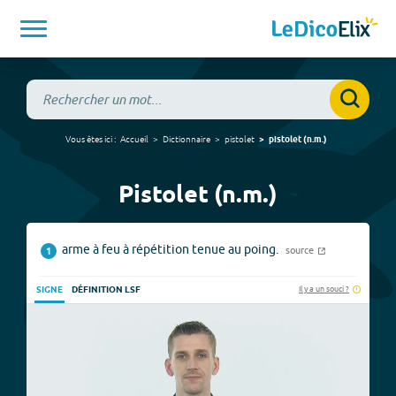
Vous êtes ici :
Accueil
Dictionnaire
pistolet
pistolet
(
n.m.
)
Pistolet (n.m.)
arme à feu à répétition tenue au poing.
source
1
Il y a un souci ?
SIGNE
DÉFINITION LSF