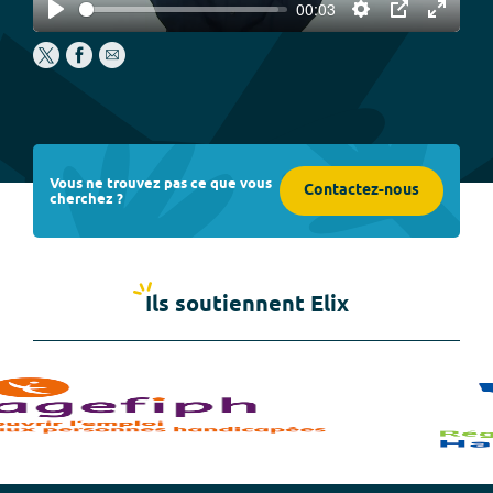
00:03
Play
Settings
PIP
Enter
fullscree
Vous ne trouvez pas ce que vous
Contactez-nous
cherchez ?
Ils soutiennent Elix