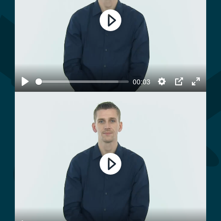
Play
00:03
Play
Settings
PIP
Enter
fullscree
Play