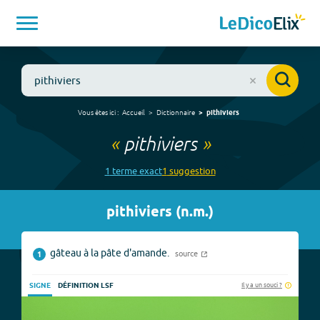
Vous êtes ici :
Accueil
Dictionnaire
pithiviers
«
pithiviers
»
1
terme
exact
1
suggestion
pithiviers
(
n.m.
)
gâteau à la pâte d'amande.
source
1
Il y a un souci ?
SIGNE
DÉFINITION LSF