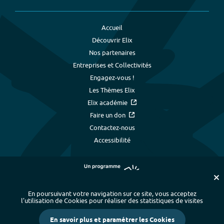
Accueil
Découvrir Elix
Nos partenaires
Entreprises et Collectivités
Engagez-vous !
Les Thèmes Elix
Elix académie
Faire un don
Contactez-nous
Accessibilité
En poursuivant votre navigation sur ce site, vous acceptez
l’utilisation de Cookies pour réaliser des statistiques de visites
Plan du site
-
Index alphabétique
-
En savoir plus et paramétrer les Cookies
Mentions légales et données personnelles
-
Paramétrer les cookies
-