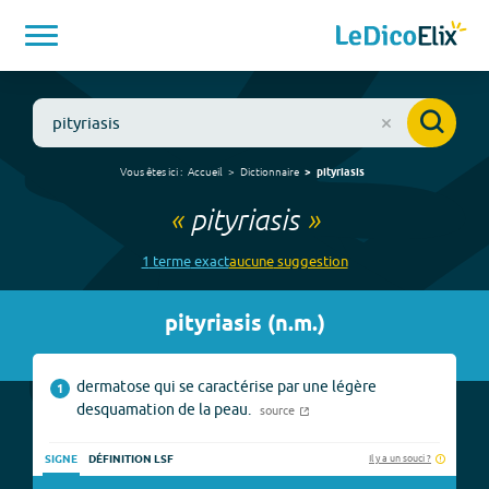
Vous êtes ici :
Accueil
Dictionnaire
pityriasis
«
pityriasis
»
1
terme
exact
aucune
suggestion
pityriasis
(
n.m.
)
dermatose qui se caractérise par une légère
1
desquamation de la peau.
source
Il y a un souci ?
SIGNE
DÉFINITION LSF