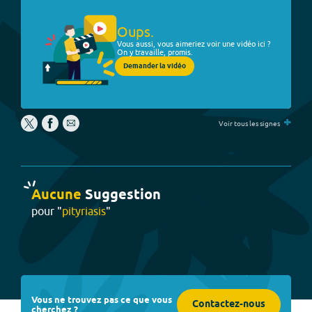
Oups.
Vous aussi, vous aimeriez voir une vidéo ici ?
On y travaille, promis.
Demander la vidéo
+
Voir tous les signes
Aucune
Suggestion
pour "
pityriasis
"
Vous ne trouvez pas ce que vous
Contactez-nous
cherchez ?