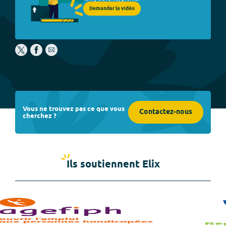
Demander la vidéo
Vous ne trouvez pas ce que vous
Contactez-nous
cherchez ?
Ils soutiennent Elix