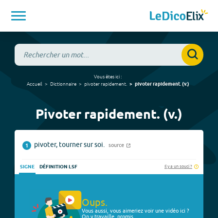
Vous êtes ici :
Accueil
Dictionnaire
pivoter rapidement.
pivoter rapidement.
(
v.
)
Pivoter rapidement. (v.)
pivoter, tourner sur soi.
source
1
Il y a un souci ?
SIGNE
DÉFINITION LSF
Oups.
Vous aussi, vous aimeriez voir une vidéo ici ?
On y travaille, promis.