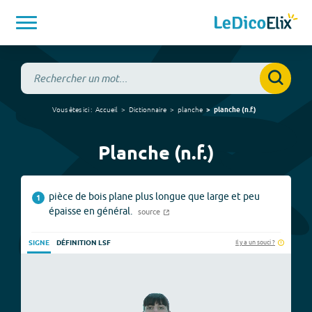
Vous êtes ici :
Accueil
Dictionnaire
planche
planche
(
n.f.
)
Planche (n.f.)
pièce de bois plane plus longue que large et peu
1
épaisse en général.
source
Il y a un souci ?
SIGNE
DÉFINITION LSF