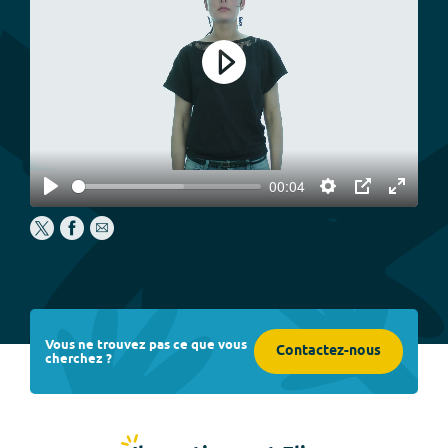
Play
00:04
Play
Settings
PIP
Enter
fullscree
Vous ne trouvez pas ce que vous
Contactez-nous
cherchez ?