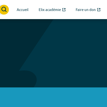
Accueil
Elix académie
Faire un don