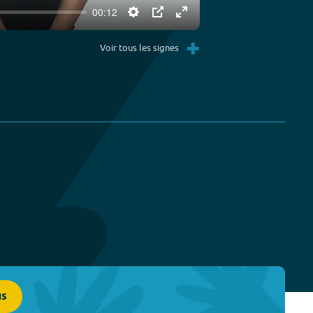
00:12
Settings
PIP
Enter
+
fullscreen
Voir tous les signes
us