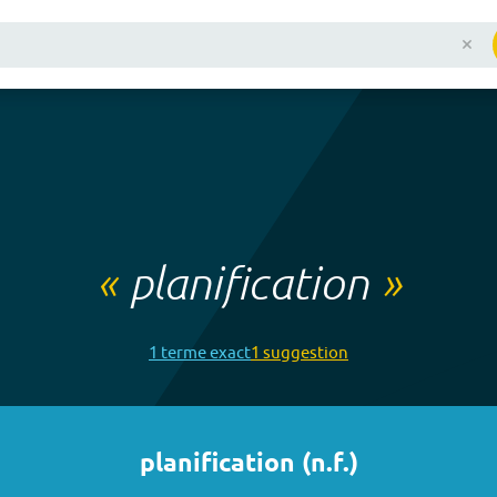
«
planification
»
1
terme
exact
1
suggestion
planification
(
n.f.
)