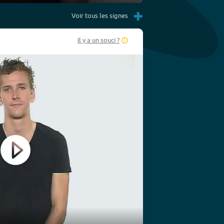
Settings
PIP
Enter
+
fullscreen
Voir tous les signes
Il y a un souci ?
Play