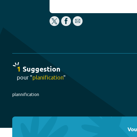
1
Suggestion
pour "
planification
"
plannification
Vou