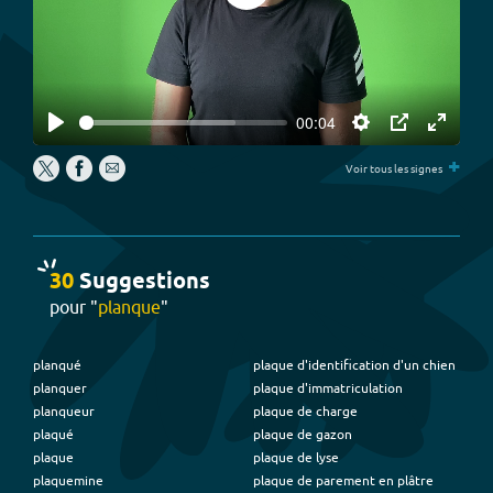
00:04
Play
Settings
PIP
Enter
+
fullscree
Voir tous les signes
30
Suggestion
s
pour "
planque
"
planqué
plaque d'identification d'un chien
planquer
plaque d'immatriculation
planqueur
plaque de charge
plaqué
plaque de gazon
plaque
plaque de lyse
plaquemine
plaque de parement en plâtre