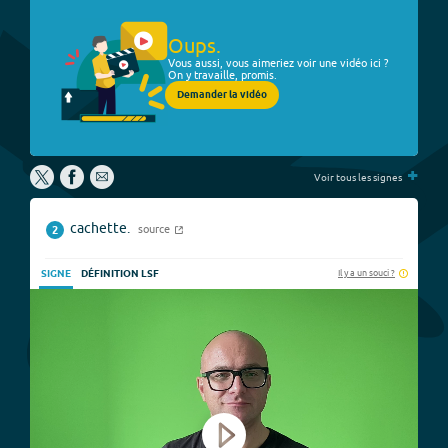
Oups.
Vous aussi, vous aimeriez voir une vidéo ici ?
On y travaille, promis.
Demander la vidéo
+
Voir tous les signes
cachette.
source
2
Il y a un souci ?
SIGNE
DÉFINITION LSF
Play