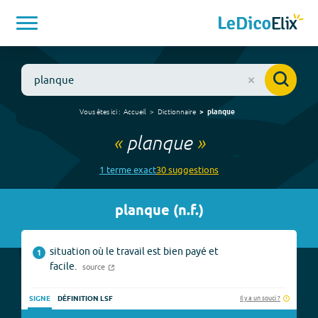
Vous êtes ici :
Accueil
Dictionnaire
planque
«
planque
»
1
terme
exact
30
suggestion
s
planque
(
n.f.
)
situation où le travail est bien payé et
1
facile.
source
Il y a un souci ?
SIGNE
DÉFINITION LSF