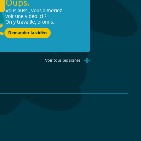
Oups.
Vous aussi, vous aimeriez
voir une vidéo ici ?
On y travaille, promis.
Demander la vidéo
+
Voir tous les signes