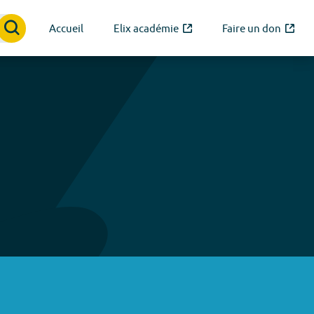
Accueil
Elix académie
Faire un don