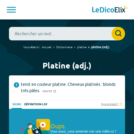
Vous êtes ici :
Accueil
Dictionnaire
platine
platine
(
adj.
)
Platine (adj.)
teint en couleur platine. Cheveux platinés : blonds
1
très pâles.
source
Il y a un souci ?
SIGNE
DÉFINITION LSF
Oups.
Vous aussi, vous aimeriez voir une vidéo ici ?