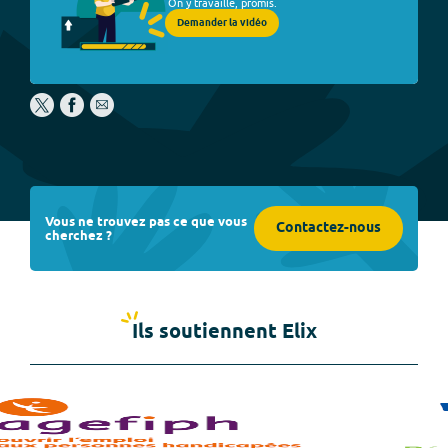
On y travaille, promis.
Demander la vidéo
Vous ne trouvez pas ce que vous
Contactez-nous
cherchez ?
Ils soutiennent Elix