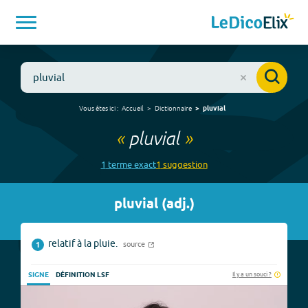
Vous êtes ici :
Accueil
Dictionnaire
pluvial
«
pluvial
»
1
terme
exact
1
suggestion
pluvial
(
adj.
)
relatif à la pluie.
source
1
Il y a un souci ?
SIGNE
DÉFINITION LSF