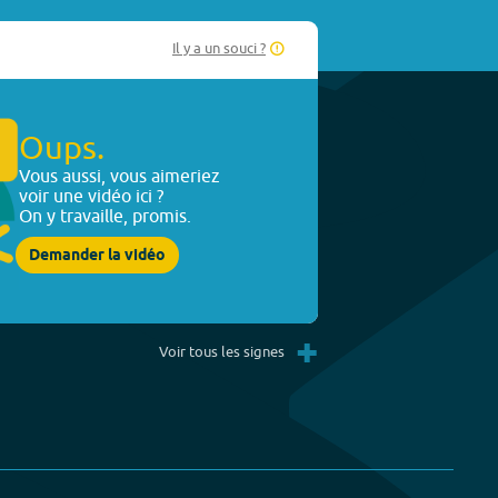
Il y a un souci ?
Oups.
Vous aussi, vous aimeriez
voir une vidéo ici ?
On y travaille, promis.
Demander la vidéo
+
Voir tous les signes