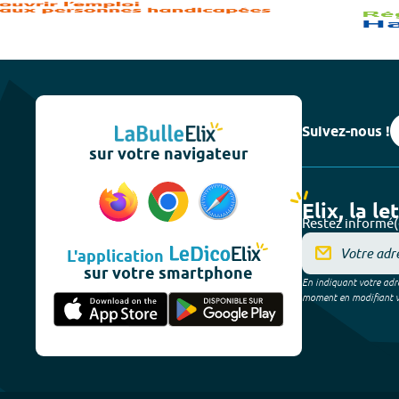
Suivez-nous !
sur votre navigateur
Elix, la le
Restez informé(
L'application
sur votre smartphone
En indiquant votre adre
moment en modifiant vos