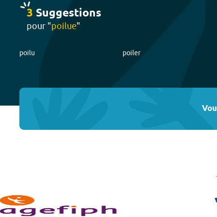
3
Suggestion
s
pour "
poilue
"
poilu
poiler
Vou