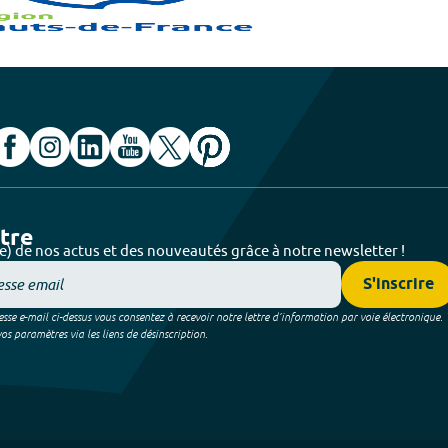
ttre
e) de nos actus et des nouveautés grâce à notre newsletter !
S'inscrire
sse e-mail ci-dessus vous consentez à recevoir notre lettre d’information par voie électronique.
 paramètres via les liens de désinscription.