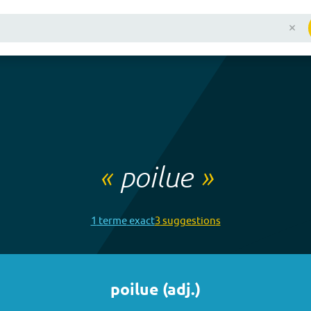
«
poilue
»
1
terme
exact
3
suggestion
s
poilue
(
adj.
)