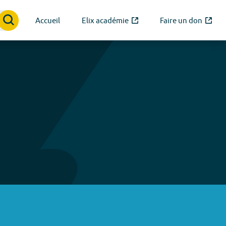
Accueil
Elix académie
Faire un don